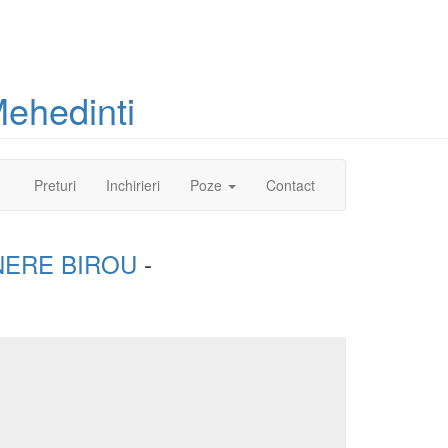
ehedinti
(current)
Preturi
Inchirieri
Poze
Contact
NERE BIROU
-