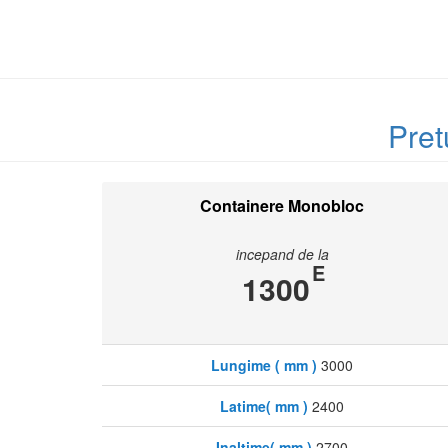
Pret
Containere Monobloc
incepand de la
E
1300
Lungime ( mm )
3000
Latime( mm )
2400
Inaltime( mm )
2700