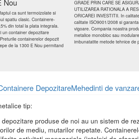
 E Nou
GRADE PRIN CARE SE ASIGUR
UTILIZAREA RATIONALA A RE
faptul ca sunt termoizolate si
ORICAREI INVESTITII. In calita
nui spatiu clasic. Containere-
calitate ISO9001/2008 si garanta
5% din total la plata integrala.
vigoare. Compania noastra produce
i un container depozitare
metalice monobloc sau modulare d
returile containerelor depozit
imbunatatite metode tehnice de proi
incepe de la 1300 E Nou permitand
Containere DepozitareMehedinti de vanzar
talice tip:
 depozitare produse de noi au un sistem de rezi
orilor de mediu, mutarilor repetate. Containerel
ferite activitati manageriale (intalniri de afaceri