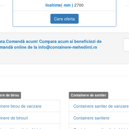
Inaltime( mm )
2700
Cere oferta
riata.Comandă acum! Cumpara acum si beneficiezi de
omandă online de la info@containere-mehedinti.ro
ere de birou
Containere de santier
inere birou de vanzare
Containere santier de vanzare
inere de birouri
Containere santiere