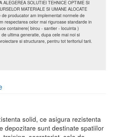
A ALEGEREA SOLUTIEI TEHNICE OPTIME SI
SURSELOR MATERIALE SI UMANE ALOCATE
te de producator am implementat normele de
m respectarea celor mai riguroase standarde in
 containere( birou - santier - locuinta )
e ultima generatie, dupa cele mai noi si
ectare si structurare, pentru tot teritoriul tarii.
e
stenta solid, ce asigura rezistenta
e depozitare sunt destinate spatiilor
, training, secretariat, sala de