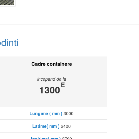
dinti
Cadre containere
incepand de la
E
1300
Lungime ( mm )
3000
Latime( mm )
2400
Inaltime( mm )
2700