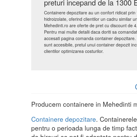
preturi incepand de la 1300
Containere depozitare au un confort ridicat prin 
hidroizolate, oferind clientilor un cadru similar u
Mehedinti.ro are oferte de pret cu discount de 4,
Pentru mai multe detalii daca doriti sa comandat
accesati pagina comanda container depozitare. P
sunt accesibile, pretul unui container depozit 
clientilor optimizarea costurilor.
Producem containere in Mehedinti me
Containere depozitare
. Containerele
pentru o perioada lunga de timp fact
de birouri ce pot fi adaptate pentru di