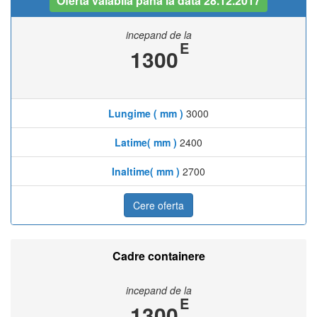
Oferta valabila pana la data 28.12.2017
incepand de la
E
1300
Lungime ( mm )
3000
Latime( mm )
2400
Inaltime( mm )
2700
Cere oferta
Cadre containere
incepand de la
E
1300